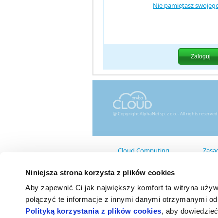
Nie pamiętasz swojego
@ Copyright AlphaNet sp. z o.o. - All rights reserved
Cloud Computing
Zasad
Cechy
War
Technologia
SL
Niniejsza strona korzysta z plików cookies
Interfejsy
Reg
Zapytania
Aby zapewnić Ci jak największy komfort ta witryna uży
Oc
Coo
połączyć te informacje z innymi danymi otrzymanymi od 
Zar
Polityką korzystania z plików cookies
, aby dowiedzieć