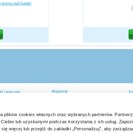
 loginu lub hasła?
Wsparcie
y i warunki
Fo
Panel Techniczny
unki swiadczenia uslugi
Strefa Klienta
A
Regulamin
ulamin Forpsi Cloud
wa plików cookies własnych oraz wybranych partnerów. Partner
Formularz kontaktowy
hrona danych
Kontakt
kies
Ciebie lub uzyskanymi podczas korzystania z ich usług. Zapozn
zadzaj Cookies
 się więcej lub przejdź do zakładki „Personalizuj”, aby zarządz