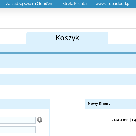
Zarzadzaj swoim Cloud’em
Strefa Klienta
www.arubacloud.pl
Koszyk
Nowy Klient
Zarejestruj s