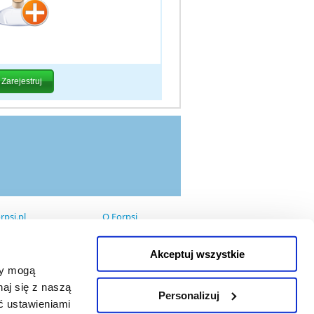
rpsi.pl
O Forpsi
Domeny
Data center
Hosting
Akceptuj wszystkie
Pakiety
zy mogą
Serwery Dedykowane
aj się z naszą
Personalizuj
ać ustawieniami