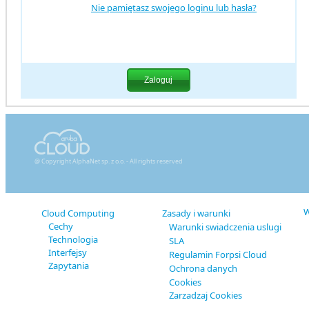
Nie pamiętasz swojego loginu lub hasła?
@ Copyright AlphaNet sp. z o.o. - All rights reserved
W
Cloud Computing
Zasady i warunki
Cechy
Warunki swiadczenia uslugi
Technologia
SLA
Interfejsy
Regulamin Forpsi Cloud
Zapytania
Ochrona danych
Cookies
Zarzadzaj Cookies