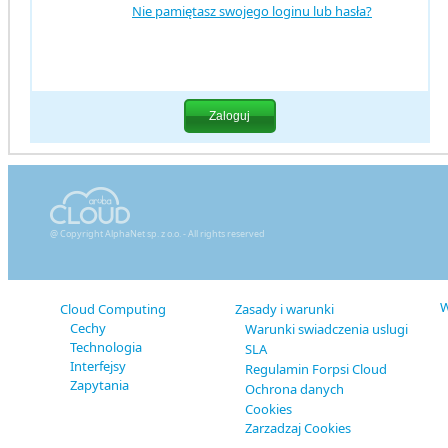
Nie pamiętasz swojego loginu lub hasła?
@ Copyright AlphaNet sp. z o.o. - All rights reserved
W
Cloud Computing
Zasady i warunki
Cechy
Warunki swiadczenia uslugi
Technologia
SLA
Interfejsy
Regulamin Forpsi Cloud
Zapytania
Ochrona danych
Cookies
Zarzadzaj Cookies