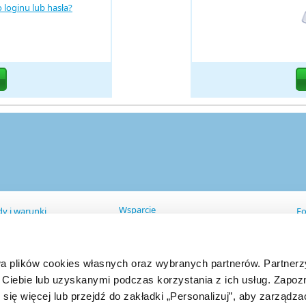
 loginu lub hasła?
Wsparcie
y i warunki
Fo
Panel Techniczny
unki swiadczenia uslugi
Strefa Klienta
A
Regulamin
ulamin Forpsi Cloud
wa plików cookies własnych oraz wybranych partnerów. Partner
Formularz kontaktowy
hrona danych
Kontakt
kies
Ciebie lub uzyskanymi podczas korzystania z ich usług. Zapozn
zadzaj Cookies
 się więcej lub przejdź do zakładki „Personalizuj”, aby zarządz