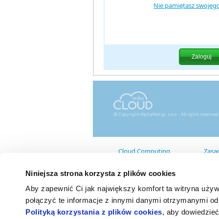
Nie pamiętasz swojego
@ Copyright AlphaNet sp. z o.o. - All rights reserved
Cloud Computing
Zasad
Cechy
War
Technologia
SL
Niniejsza strona korzysta z plików cookies
Interfejsy
Reg
Zapytania
Aby zapewnić Ci jak największy komfort ta witryna uży
Oc
Coo
połączyć te informacje z innymi danymi otrzymanymi od 
Zar
Polityką korzystania z plików cookies
, aby dowiedzieć