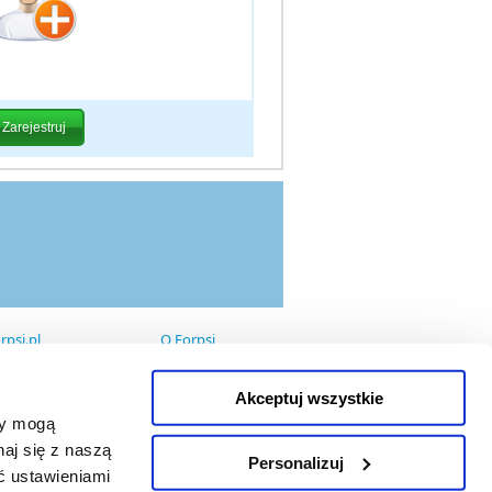
rpsi.pl
O Forpsi
Domeny
Data center
Hosting
Akceptuj wszystkie
Pakiety
zy mogą
Serwery Dedykowane
aj się z naszą
Personalizuj
ać ustawieniami