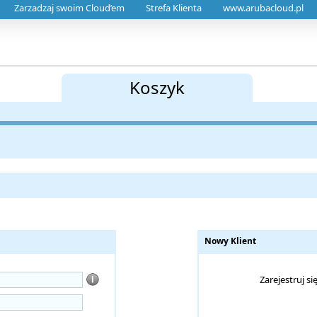
Zarzadzaj swoim Cloud’em
Strefa Klienta
www.arubacloud.pl
Koszyk
Nowy Klient
Zarejestruj s